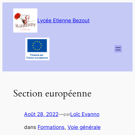
Aller
au
Lycée Etienne Bezout
contenu
Section européenne
Août 28, 2022
—
Loïc Evanno
par
dans
Formations
, 
Voie générale